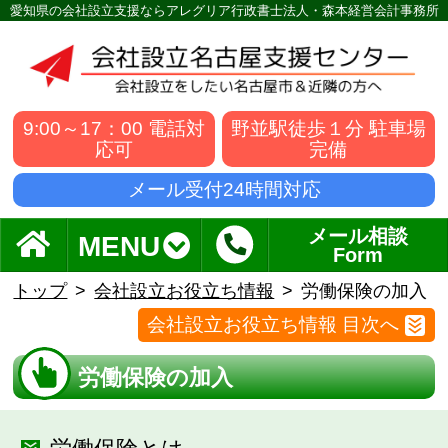
愛知県の会社設立支援ならアレグリア行政書士法人・森本経営会計事務所
9:00～17：00 電話対
野並駅徒歩１分 駐車場
応可
完備
メール受付24時間対応
メール相談
MENU
Form
トップ
会社設立お役立ち情報
労働保険の加入
会社設立お役立ち情報 目次へ
労働保険の加入