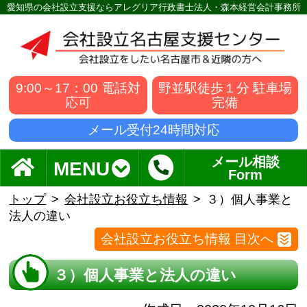
愛知県の会社設立支援ならアレグリア行政書士法人・森本経営会計事務所
9:00～17：00 電話対
野並駅徒歩１分 駐車場
応可
完備
メール受付24時間対応
メール相談
MENU
Form
トップ
会社設立お役立ち情報
３）個人事業と
法人の違い
会社設立お役立ち情報 目次へ
３）個人事業と法人の違い